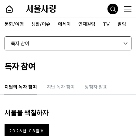
바
서
로
울
가
사
기
랑
문화/여행
생활/이슈
에세이
연재칼럼
TV
알림
및
건
너
띄
기
링
크
독자 참여
이달의 독자 참여
지난 독자 참여
당첨자 발표
서울을 색칠하자
2026년 08월호