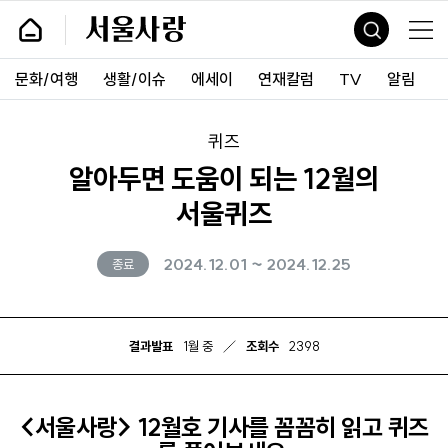
바
서
로
울
가
사
기
랑
문화/여행
생활/이슈
에세이
연재칼럼
TV
알림
및
건
너
띄
퀴즈
기
알아두면 도움이 되는 12월의
링
크
서울퀴즈
2024.12.01 ~ 2024.12.25
종료
결과발표
1월 중
조회수
2398
<서울사랑> 12월호 기사를 꼼꼼히 읽고 퀴즈