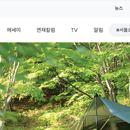
#서울
뉴스
#서울
검
에세이
연재칼럼
TV
알림
#아름
색
#취향
#기획
#감성
#로컬
#서울
#매력
#서울