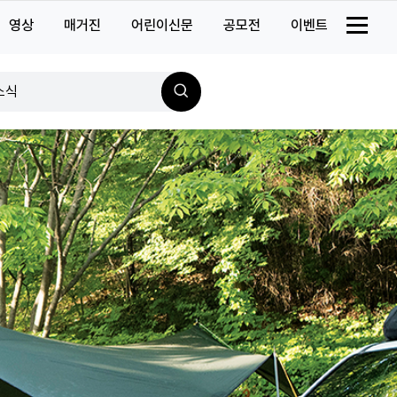
스타일
영상
매거진
어린이신문
공모전
이벤트
소식
의탄생
검
색
의발견
사진관
의시간
산책
서울
굿즈