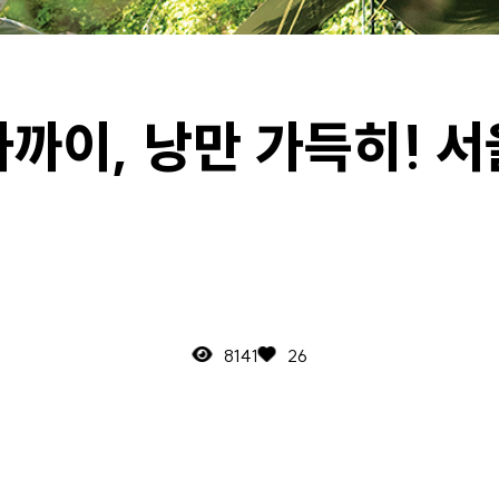
#서울
가까이, 낭만 가득히! 서
8141
26