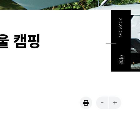
사서함
2023.06
울 캠핑
여행
-
+