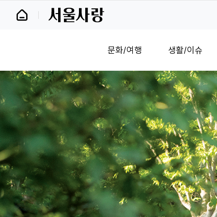
바
로
가
기
및
문화/여행
생활/이슈
건
너
띄
기
링
크