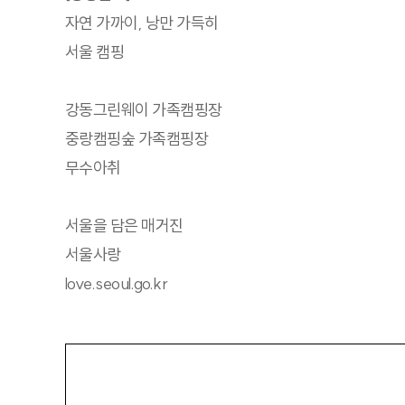
자연 가까이, 낭만 가득히
서울 캠핑
강동그린웨이 가족캠핑장
중랑캠핑숲 가족캠핑장
무수아취
서울을 담은 매거진
서울사랑
love.seoul.go.kr