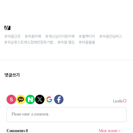
#마음건강
#마음카페
#재난심리지원카페
#블루터치
#마음안심버스
#외상후스트레스장애안정화기법
#마음 챙김
#마음돌봄
댓글쓰기