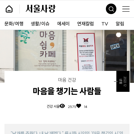
바
서
로
울
가
사
기
랑
문화/여행
생활/이슈
에세이
연재칼럼
TV
알림
및
건
너
띄
기
링
크
2022.12
마음 건강
생활
마음을 챙기는 사람들
건강 서울
2575
14
“날개를 주웠다, 내 날개였다.” 류시화 시인의 ‘마음 챙김의 시’의