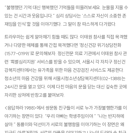
“불행했던 기억 대신 행복했던 기억들을 떠올려보세요. 눈물을 지울 수
있는 건 시간과 웃음입니다.” 심리 상담사는 ‘스스로 자신이 소중한 존
재임을 인식’할 것을 이야기했다. 그 말이 참 따스하게 다가왔다.
트라우마는 쉽게 알아채기 힘들 때도 많다. 이태원 참사를 직접 목격했
거나 다양한 매체를 통해 간접 목격했다면 ‘정신건강 위기상담전화
(1577-0199)’로 문의해보자. 정신전문 의료 기관에서 이태원 참사 관
련 ‘특별심리지원’ 서비스를 받을 수 있으며, 서울시 각 자치구 정신건
강복지센터에서는 유가족을 위한 마음 건강검진 서비스도 제공한다.
청소년의 마음 건강을 위해 서울시청소년상담복지센터(02-1388)는
24시간 문을 열고 있다. 이제 다친 마음의 문을 닫는 대신 깊숙한 곳에
자리한 상처에 반창고를 붙여보자.
<응답하라 1988>에서 쌍문동 친구들이 서로 누가 가장불행한가를 이
야기하는 장면이 있다. “우리 아빠는 학생주임이야.” “나는 반지하에
살아.” 동룡이와 덕선이가 서로의 불행함을 이야기하는 이 장면은 왜
지금도 아른거릴까. 서로의 아픔을 이야기하고 나누던 드라마 속 친구