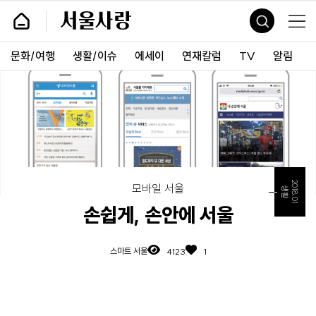
바
서
로
울
가
사
기
랑
문화/여행
생활/이슈
에세이
연재칼럼
TV
알림
및
건
너
띄
기
링
크
2018.01
모바일 서울
생활
손쉽게, 손안에 서울
스마트 서울
4123
1