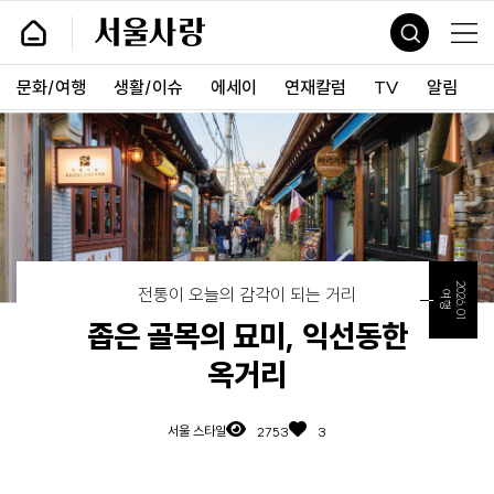
바
서
로
울
가
사
기
랑
문화/여행
생활/이슈
에세이
연재칼럼
TV
알림
및
건
너
띄
기
링
크
2026.01
전통이 오늘의 감각이 되는 거리
여행
좁은 골목의 묘미, 익선동한
옥거리
서울 스타일
2753
3