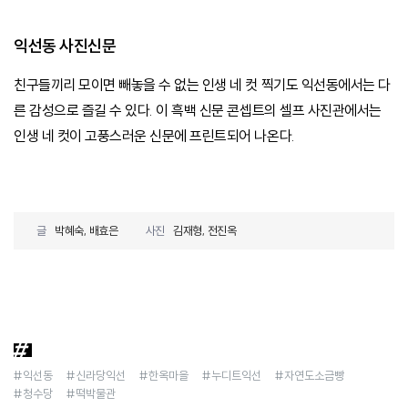
익선동 사진신문
친구들끼리 모이면 빼놓을 수 없는 인생 네 컷 찍기도 익선동에서는 다
른 감성으로 즐길 수 있다. 이 흑백 신문 콘셉트의 셀프 사진관에서는
인생 네 컷이 고풍스러운 신문에 프린트되어 나온다.
글
박혜숙, 배효은
사진
김재형, 전진옥
#익선동
#신라당익선
#한옥마을
#누디트익선
#자연도소금빵
#청수당
#떡박물관