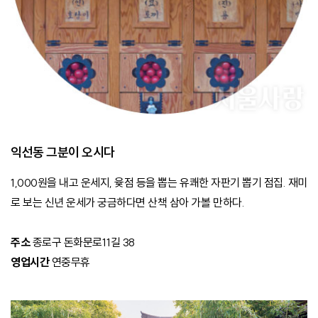
익선동 그분이 오시다
1,000원을 내고 운세지, 윷점 등을 뽑는 유쾌한 자판기 뽑기 점집. 재미
로 보는 신년 운세가 궁금하다면 산책 삼아 가볼 만하다.
주소
종로구 돈화문로11길 38
영업시간
연중무휴