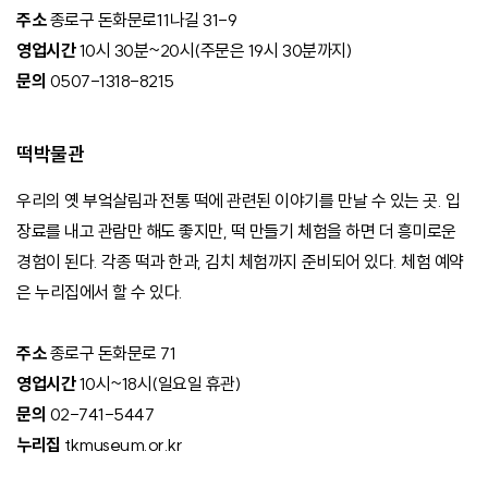
주소
종로구 돈화문로11나길 31-9
영업시간
10시 30분~20시(주문은 19시 30분까지)
문의
0507-1318-8215
떡박물관
우리의 옛 부엌살림과 전통 떡에 관련된 이야기를 만날 수 있는 곳. 입
장료를 내고 관람만 해도 좋지만, 떡 만들기 체험을 하면 더 흥미로운
경험이 된다. 각종 떡과 한과, 김치 체험까지 준비되어 있다. 체험 예약
은 누리집에서 할 수 있다.
주소
종로구 돈화문로 71
영업시간
10시~18시(일요일 휴관)
문의
02-741-5447
누리집
tkmuseum.or.kr