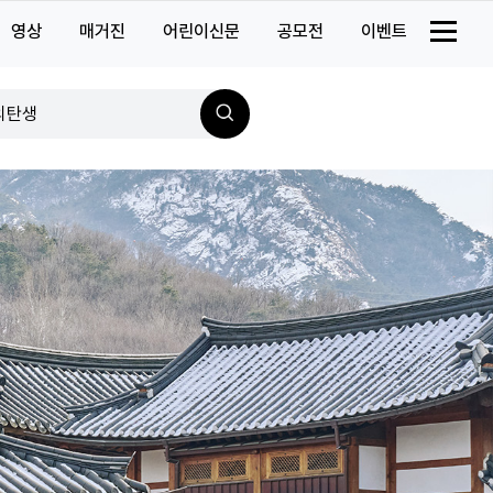
소식
영상
매거진
어린이신문
공모전
이벤트
의탄생
검
의발견
색
사진관
의시간
산책
서울
굿즈
사서함