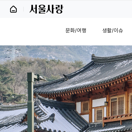
바
로
가
기
및
문화/여행
생활/이슈
건
너
띄
기
링
크