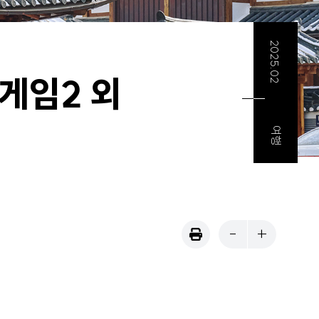
2025.02
게임2 외
여행
-
+