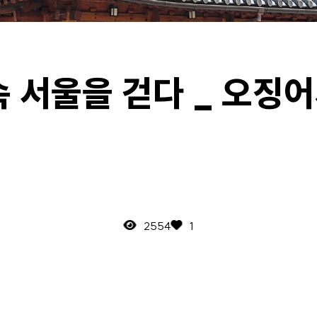
속 서울을 걷다 _ 오징어
2554
1