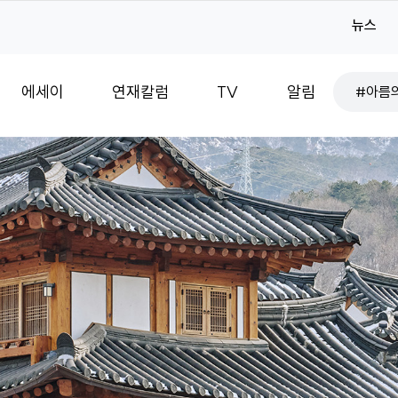
#서울
뉴스
#아름
검
에세이
연재칼럼
TV
알림
색
#취향
#기획
#감성
#로컬
#서울
#매력
#서울
#서울