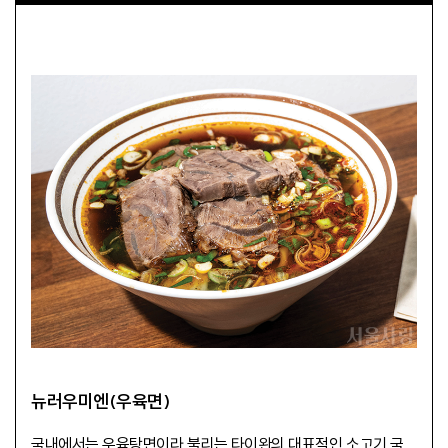
뉴러우미엔(우육면)
국내에서는 우육탕면이라 불리는 타이완의 대표적인 소고기 국