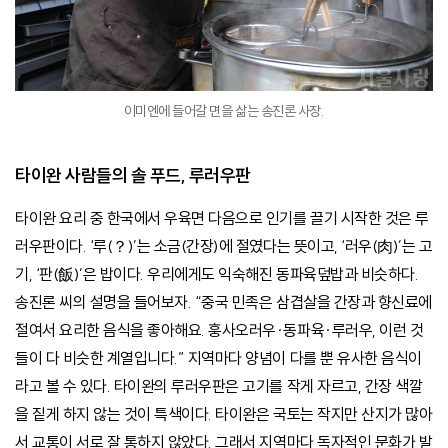
이미엔에 들어갈 면을 삶는 송진론 사장.
타이완 사람들의 솔 푸드, 루러우판
타이완 요리 중 한국에서 우육면 다음으로 인기를 끌기 시작한 것은 루
러우판이다. ‘루(？)’는 소금(간장)에 절였다는 뜻이고, ‘러우(肉)’는 고
기, ‘판(飯)’은 밥이다. 우리에게도 익숙해진 동파육덮밥과 비슷하다.
송진론 씨의 설명을 들어보자. “중국 민족은 삼겹살을 간장과 향신료에
절여서 요리한 음식을 좋아해요. 훙사오러우·동파육·루러우, 이런 것
들이 다 비슷한 계열입니다.” 지역마다 양념이 다를 뿐 유사한 음식이
라고 볼 수 있다. 타이완의 루러우판은 고기를 작게 자르고, 간장 색깔
을 짙게 하지 않는 것이 특색이다. 타이완은 국토는 작지만 산지가 많아
서 교통이 서로 잘 통하지 않았다. 그래서 지역마다 독자적인 문화가 발