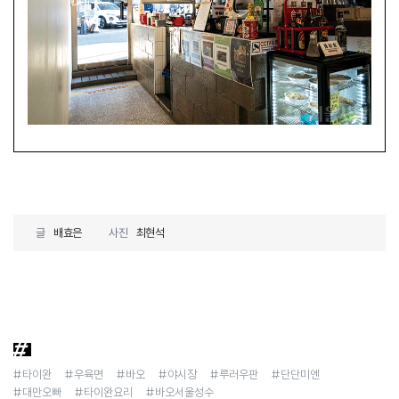
글
배효은
사진
최현석
#타이완
#우육면
#바오
#야시장
#루러우판
#단단미엔
#대만오빠
#타이완요리
#바오서울성수