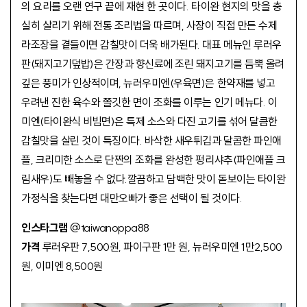
의 요리를 오랜 연구 끝에 재현 한 곳이다. 타이완 현지의 맛을 충
실히 살리기 위해 전통 조리법을 따르며, 사장이 직접 만든 수제
라조장을 곁들이면 감칠맛이 더욱 배가된다. 대표 메뉴인 루러우
판(돼지고기덮밥)은 간장과 향신료에 조린 돼지고기를 듬뿍 올려
깊은 풍미가 인상적이며, 뉴러우미엔(우육면)은 한약재를 넣고
우려낸 진한 육수와 쫄깃한 면이 조화를 이루는 인기 메뉴다. 이
미엔(타이완식 비빔면)은 특제 소스와 다진 고기를 섞어 달큼한
감칠맛을 살린 것이 특징이다. 바삭한 새우튀김과 달콤한 파인애
플, 크리미한 소스로 단짠의 조화를 완성한 펑리샤추(파인애플 크
림새우)도 빼놓을 수 없다.깔끔하고 담백한 맛이 돋보이는 타이완
가정식을 찾는다면 대만오빠가 좋은 선택이 될 것이다.
인스타그램
@taiwanoppa88
가격
루러우판 7,500원, 파이구판 1만 원, 뉴러우미엔 1만2,500
원, 이미엔 8,500원