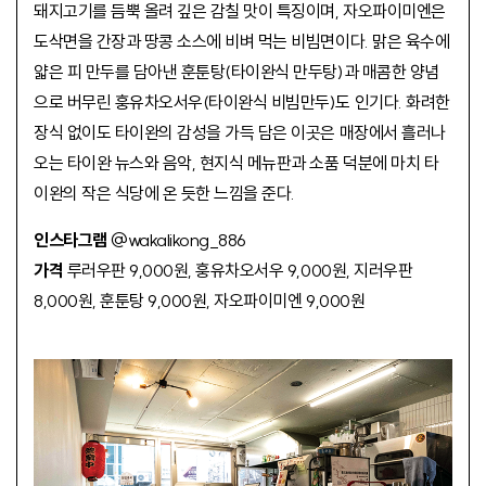
돼지고기를 듬뿍 올려 깊은 감칠 맛이 특징이며, 자오파이미엔은
도삭면을 간장과 땅콩 소스에 비벼 먹는 비빔면이다. 맑은 육수에
얇은 피 만두를 담아낸 훈툰탕(타이완식 만두탕)과 매콤한 양념
으로 버무린 훙유차오서우(타이완식 비빔만두)도 인기다. 화려한
장식 없이도 타이완의 감성을 가득 담은 이곳은 매장에서 흘러나
오는 타이완 뉴스와 음악, 현지식 메뉴판과 소품 덕분에 마치 타
이완의 작은 식당에 온 듯한 느낌을 준다.
인스타그램
@wakalikong_886
가격
루러우판 9,000원, 훙유차오서우 9,000원, 지러우판
8,000원, 훈툰탕 9,000원, 자오파이미엔 9,000원