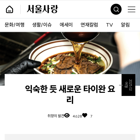
바
서
로
울
가
사
기
랑
문화/여행
생활/이슈
에세이
연재칼럼
TV
알림
및
건
너
띄
기
링
크
2025.02
여행
익숙한 듯 새로운 타이완 요
리
취향의 발견
4628
7