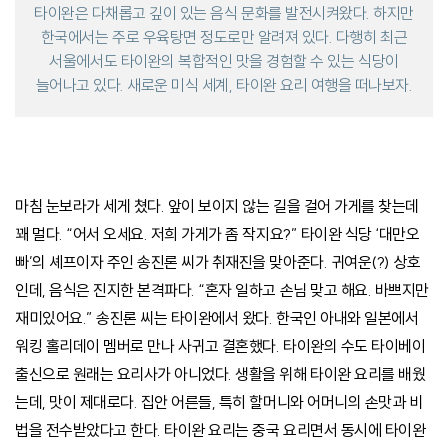
타이완은 다채롭고 깊이 있는 음식 문화를 발전시켜왔다. 하지만
한국에서는 주로 우육탕면 정도로만 알려져 있다.
다행히 최근
서울에서도 타이완의 복합적인 맛을 경험할 수 있는 식당이
늘어나고 있다.
새로운 미식 세계, 타이완 요리 여행을 떠나보자.
마침 눈보라가 세게 쳤다. 앞이 보이지 않는 길을 걸어 가게를 찾는데
꽤 멀다. “어서 오세요. 저희 가게가 좀 작지요?” 타이완 식당 ‘대만오
빠’의 셰프이자 주인 송진론 씨가 취재진을 맞아준다. 귀여운(?) 상호
인데, 음식은 진지한 본격파다. “혼자 일하고 손님 맞고 해요. 바쁘지만
재미있어요.” 송진론 씨는 타이완에서 왔다. 한국인 아내와 일본에서
워킹 홀리데이 멤버로 만나 사귀고 결혼했다. 타이완의 수도 타이베이
출신으로 원래는 요리사가 아니었다. 생활을 위해 타이완 요리를 배웠
는데, 맛이 제대로다. 집안 어른들, 특히 할머니와 어머니의 손맛과 비
법을 전수받았다고 한다. 타이완 요리는 중국 요리면서 동시에 타이완