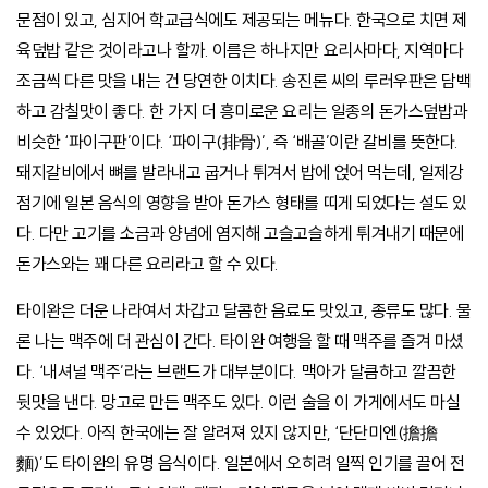
문점이 있고, 심지어 학교급식에도 제공되는 메뉴다. 한국으로 치면 제
육덮밥 같은 것이라고나 할까. 이름은 하나지만 요리사마다, 지역마다
조금씩 다른 맛을 내는 건 당연한 이치다. 송진론 씨의 루러우판은 담백
하고 감칠맛이 좋다. 한 가지 더 흥미로운 요리는 일종의 돈가스덮밥과
비슷한 ‘파이구판’이다. ‘파이구(排骨)’, 즉 ‘배골’이란 갈비를 뜻한다.
돼지갈비에서 뼈를 발라내고 굽거나 튀겨서 밥에 얹어 먹는데, 일제강
점기에 일본 음식의 영향을 받아 돈가스 형태를 띠게 되었다는 설도 있
다. 다만 고기를 소금과 양념에 염지해 고슬고슬하게 튀겨내기 때문에
돈가스와는 꽤 다른 요리라고 할 수 있다.
타이완은 더운 나라여서 차갑고 달콤한 음료도 맛있고, 종류도 많다. 물
론 나는 맥주에 더 관심이 간다. 타이완 여행을 할 때 맥주를 즐겨 마셨
다. ‘내셔널 맥주’라는 브랜드가 대부분이다. 맥아가 달큼하고 깔끔한
뒷맛을 낸다. 망고로 만든 맥주도 있다. 이런 술을 이 가게에서도 마실
수 있었다. 아직 한국에는 잘 알려져 있지 않지만, ‘단단미엔(擔擔
麵)’도 타이완의 유명 음식이다. 일본에서 오히려 일찍 인기를 끌어 전