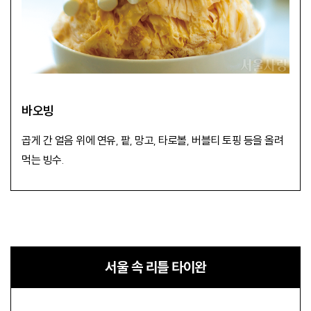
바오빙
곱게 간 얼음 위에 연유, 팥, 망고, 타로볼, 버블티 토핑 등을 올려
먹는 빙수.
서울 속 리틀 타이완