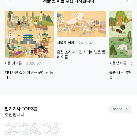
서울 옛 이름
추천 기사입니다
2026.06
서울 옛 이름
흥정 소리 사라진 자리에 남은 동
네 이름
2026.07
20
서울 옛 이름
서울 옛 이름
지나가던 길이 머무는 곳이 된 동
숲과 나무, 초원에
네
들
인기기사 TOP3
를
more
추천합니다
2026.06