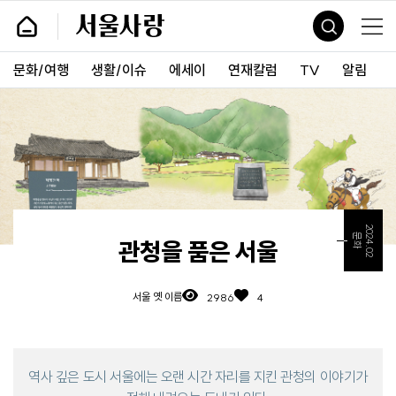
바
서
로
울
가
사
기
랑
문화/여행
생활/이슈
에세이
연재칼럼
TV
알림
및
건
너
띄
기
링
크
2024.02
문화
관청을 품은 서울
서울 옛 이름
2986
4
역사 깊은 도시 서울에는 오랜 시간 자리를 지킨
관청의 이야기가