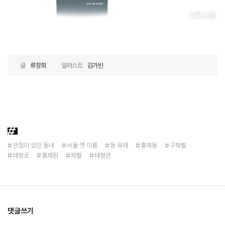
글
류창희
일러스트
김가빈
#관청이 있던 동네
#서울 옛 이름
#동 유래
#홍제동
#구파발
#태평로
#홍제원
#파발
#태평관
댓글쓰기