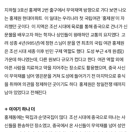
지하철 3호선 홍제역 2번 출구에서 무악재역 방향으로 가다 보면 나오
는 홍제원 현대아파트. 이 일대는 우리나라 첫 국립여관 ‘홍제원’이 자
리했던 곳이다. 이 지역은 조선 시대에 육로를 통해 중국으로 건너가 신
문물을 배우고자 하는 학자나 상인들이 왕래하던 교통의 요지였다. 고
려 성종 4년(985년)에 정현 스님이 문을 연 최초의 국립 여관 홍제원
은 조선 시대 세종 이후 빈민 구제 역할도 했다. 도성 부근 4개 원(院)
가운데 하나였는데, 다른 원보다 규모가 컸다고 한다. 여관 역할 외에
아픈 사람을 치료하고 약을 지어주는 장소로도 활용했으며, 중국 사신
이 무악재를 넘어 영은문을 거쳐 도성에 들어가기 전 마지막으로 휴식
을 취하며 의관을 정제하던 곳이기도 하다. 홍제원은 청일전쟁 때까지
남아 있었다고 전해진다.
+ 이야기 하나 더
홍제동에는 떡집과 순댓국집이 많다. 조선 시대에 중국으로 떠나는 사
신들을 환송하던 장소였고, 중국에서 온 사신들이 무악재를 넘어 성안