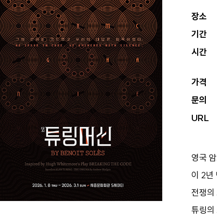
장소
기간
시간
가격
문의
URL
영국 암
이 2년
전쟁의 
튜링의