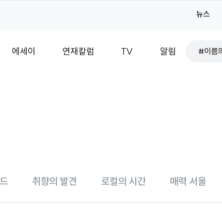
뉴스
#서울
#이름
검
에세이
연재칼럼
TV
알림
색
#색칠
#서울
#서울
#아름
#취향
#기획
렌드
취향의 발견
로컬의 시간
매력 서울
#감성
#로컬