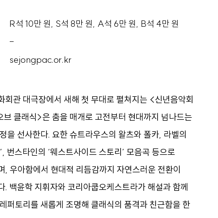
R석 10만 원, S석 8만 원, A석 6만 원, B석 4만 원
-
sejongpac.or.kr
화회관 대극장에서 새해 첫 무대로 펼쳐지는 <신년음악회
 오브 클래식>은 춤을 매개로 고전부터 현대까지 넘나드는
정을 선사한다. 요한 슈트라우스의 왈츠와 폴카, 라벨의
’, 번스타인의 ‘웨스트사이드 스토리’ 모음곡 등으로
며, 우아함에서 현대적 리듬감까지 자연스러운 전환이
다. 백윤학 지휘자와 코리아쿱오케스트라가 해설과 함께
 레퍼토리를 새롭게 조명해 클래식의 품격과 친근함을 한