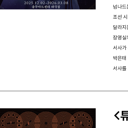
넘나드는
조선 시
달라지는
장영실의
서사가 
박은태 
서사를 
<