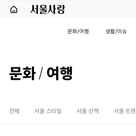
바
로
가
기
및
문화/여행
생활/이슈
건
너
띄
기
링
크
문화
/
여행
전체
서울 스타일
서울 산책
서울 트