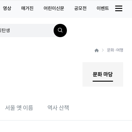
영상
매거진
어린이신문
공모전
이벤트
트렌드
의탄생
검
하자
색
스타일
문화·여행
소식
문화 마당
의탄생
의발견
서울 옛 이름
역사 산책
사진관
의시간