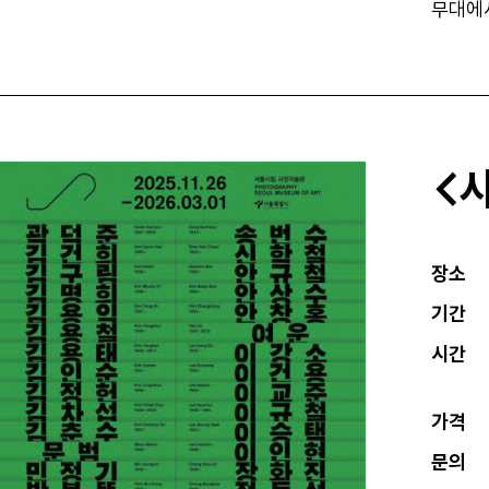
무대에서
<사
장소
기간
시간
가격
문의