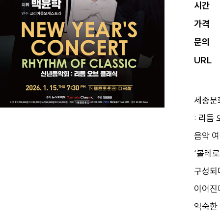
시간
가격
문의
URL
세종문
: 리듬
음악 여
‘볼레로
구성되
이어진
익숙한