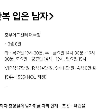
산책
한복 입은 남자>
서울
굿즈
충무아트센터 대극장
사서함
~3월 8일
화 · 목요일 19시 30분, 수 · 금요일 14시 30분 · 19시
30분, 토요일 · 공휴일 14시 · 19시, 일요일 15시
VIP석 17만 원, R석 14만 원, S석 11만 원, A석 8만 원
1544-1555(NOL 티켓)
-
학자 장영실의 발자취를 따라 현재 · 조선 · 유럽을