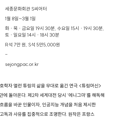
세종문화회관 S씨어터
1월 8일~3월 1일
화 · 목 · 금요일 19시 30분, 수요일 15시 · 19시 30분,
토 · 일요일 14시 · 18시 30분
R석 7만 원, S석 5만5,000원
-
sejongpac.or.kr
호학자 앨런 튜링의 삶을 무대로 옮긴 연극 <튜링머신>
 만에 돌아온다. 제2차 세계대전 당시 ‘에니그마’를 해독해
흐름을 바꾼 인물이자, 인공지능 개념을 처음 제시한
 고독과 사유를 집중적으로 조명한다. 원작은 프랑스