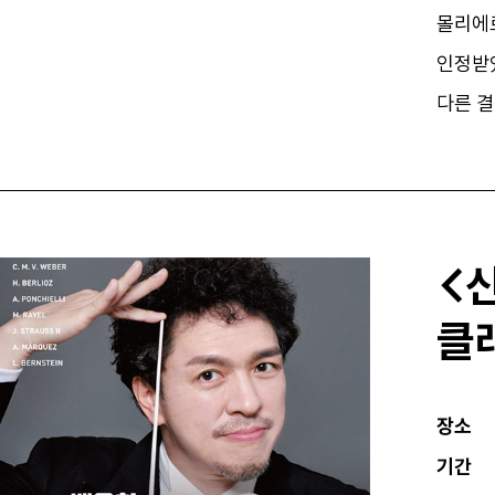
몰리에르
인정받았
다른 결
<
클
장소
기간