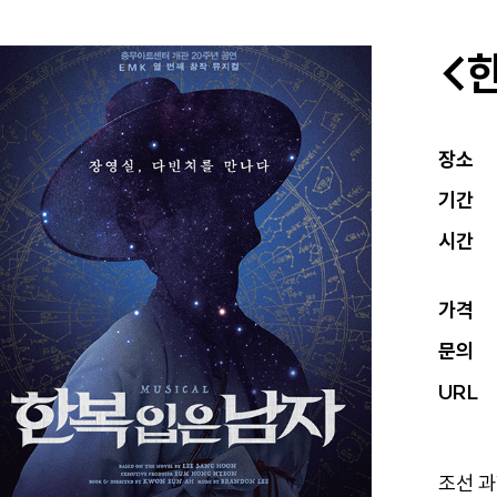
#서울
<
#매력
#서울
장소
#서울
기간
시간
가격
문의
URL
조선 과